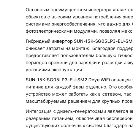
Основным преимуществом инвертора является е
объектов с высоким уровнем потребления эне
системами энергообеспечения, что важно для
фотоэлектрическими модулями, позволяя макс
Гибридный инвертор SUN-15K-SG05LP3-EU-SM2
снижает затраты на монтаж. Благодаря поддер
предоставляет пользователям большую гибкост
периодов времени для зарядки и разрядки акк
условиями эксплуатации.
SUN-15K-SG05LP3-EU-SM2 Deye WiFi
оснащен у
питание для каждой фазы отдельно. Это особе
устройство может работать как в сетевом, та
масштабируемым решением для крупных прое
Интеграция с дизель-генераторами является 
резервным питанием, обеспечивая бесперебойн
существующих солнечных систем благодаря на