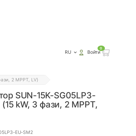
0
RU
Войти

ази, 2 MPPT, LV)
тор SUN-15K-SG05LP3-
(15 kW, 3 фази, 2 MPPT,
G05LP3-EU-SM2