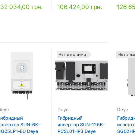
132 034,00 грн.
106 424,00 грн.
126 65
Нет в наличии
Нет в н
Deye
Deye
Deye
Гибридный
Гибридный
Гибрид
инвертор SUN-6K-
инвертор SUN-125K-
инверт
SG05LP1-EU Deye
PCSL01HP3 Deye
SG02HP