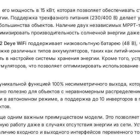
го мощность в 15 кВт, которая позволяет обеспечивать с
ргии. Поддержка трехфазного питания (230/400 В) делае
 большинства объектов. Наличие двух независимых MPPT-
имизировать производительность солнечной энергии даже
 Deye WiFi
поддерживает низковольтную батарею (48 В), 
жке различных типов аккумуляторов, таких как литий-ионн
ь в настройке системы хранения энергии. Кроме того, ус
умуляторов, что позволяет оптимизировать использование 
никальной функцией 100% несимметричного выхода, кото
нно полезно для объектов с неравномерным распределени
к и в автономном режиме, а поддержка до 10 инверторов в
ктов.
еще одним важным преимуществом модели. Это позволяет 
ую работу даже в случаях отсутствия энергии из сети. 
личию входного и выходного интерфейсов переменного то