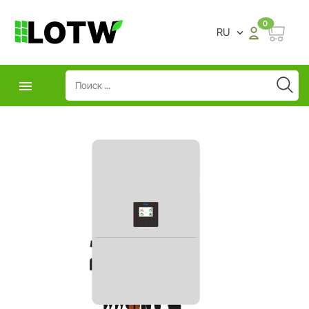
0
RU

