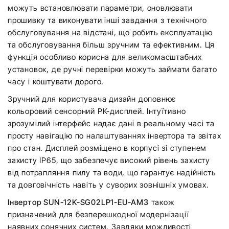
можуть встановлювати параметри, оновлювати
прошивку та виконувати інші завдання з технічного
обслуговування на відстані, що робить експлуатацію
та обслуговування більш зручним та ефективним. Ця
функція особливо корисна для великомасштабних
установок, де ручні перевірки можуть займати багато
часу і коштувати дорого.
Зручний для користувача дизайн доповнює
кольоровий сенсорний РК-дисплей. Інтуїтивно
зрозумілий інтерфейс надає дані в реальному часі та
просту навігацію по налаштуваннях інвертора та звітах
про стан. Дисплей розміщено в корпусі зі ступенем
захисту IP65, що забезпечує високий рівень захисту
від потрапляння пилу та води, що гарантує надійність
та довговічність навіть у суворих зовнішніх умовах.
Інвертор SUN-12K-SG02LP1-EU-AM3
також
призначений для безперешкодної модернізації
наявних сонячних систем. Завдяки можливості