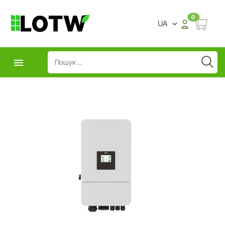
0
UA

