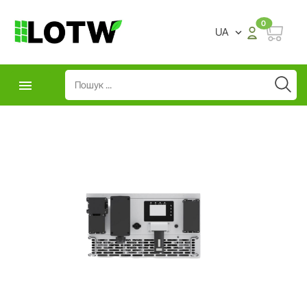
0
UA

