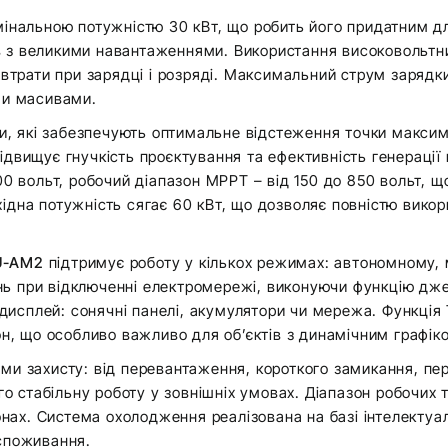
мінальною потужністю 30 кВт, що робить його придатним д
ків з великими навантаженнями. Використання високовольтн
 втрати при зарядці і розряді. Максимальний струм зарядк
ми масивами.
 які забезпечують оптимальне відстеження точки максим
двищує гнучкість проєктування та ефективність генерації н
00 вольт, робочий діапазон МРРТ – від 150 до 850 вольт, 
ідна потужність сягає 60 кВт, що дозволяє повністю викор
U-AM2
підтримує роботу у кількох режимах: автономному,
ь при відключенні електромережі, виконуючи функцію дже
сплей: сонячні панелі, акумулятори чи мережа. Функція 
зон, що особливо важливо для об’єктів з динамічним графі
и захисту: від перевантаження, короткого замикання, пере
ого стабільну роботу у зовнішніх умовах. Діапазон робочих
зонах. Система охолодження реалізована на базі інтелекту
оспоживання.