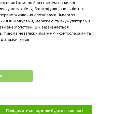
слових і комерційних систем сонячної
исоку потужність, багатофункціональність та
ерервне живлення споживачів. Інвертор
ричними модулями, мережею та акумуляторами,
ти енергопотоки. Він відзначається
ів, трьома незалежними MPPT-контролерами та
діапазоні умов.
ик
Повідомити мене, коли буде в наявності