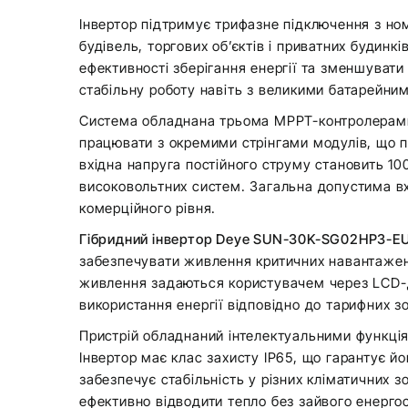
Інвертор підтримує трифазне підключення з но
будівель, торгових об’єктів і приватних будин
ефективності зберігання енергії та зменшувати
стабільну роботу навіть з великими батарейни
Система обладнана трьома MPPT-контролерами,
працювати з окремими стрінгами модулів, що пі
вхідна напруга постійного струму становить 10
високовольтних систем. Загальна допустима вх
комерційного рівня.
Гібридний інвертор Deye SUN-30K-SG02HP3-E
забезпечувати живлення критичних навантажен
живлення задаються користувачем через LCD-ди
використання енергії відповідно до тарифних 
Пристрій обладнаний інтелектуальними функціям
Інвертор має клас захисту IP65, що гарантує й
забезпечує стабільність у різних кліматичних 
ефективно відводити тепло без зайвого енерг