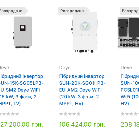
Розпродано
Розпродано
Розпрод
Deye
Deye
Deye
Гібридний інвертор
Гібридний інвертор
Гібридн
SUN-15K-SG05LP3-
SUN-20K-SG01HP3-
SUN-10
EU-SM2 Deye WiFi
EU-AM2 Deye WiFi
PCSL01
(15 kW, 3 фази, 2
(20 kW, 3 фази, 2
WiFi (1
MPPT, LV)
MPPT, HV)
HV)
127 200,00 грн.
106 424,00 грн.
208 1