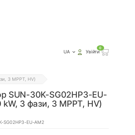
0
UA
Увійти

зи, 3 MPPT, HV)
тор SUN-30K-SG02HP3-EU-
 kW, 3 фази, 3 MPPT, HV)
0K-SG02HP3-EU-AM2