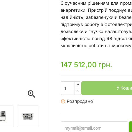
Є сучасним рішенням для проми
енергетики. Пристрій поєднує в
надійність, забезпечуючи безп
підтримує роботу з фотоелект
дозволяючи гнучко налаштовува
ефективністю понад 98 відсотк
можливістю роботи в широкому 
147 512,00 грн.
У Кош

Розпродано
